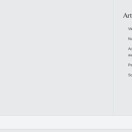
Art
Va
Na
Ac
au
Ps
Sc