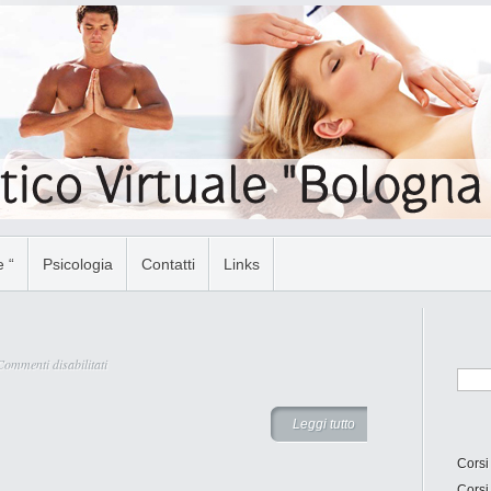
 “
Psicologia
Contatti
Links
su
Commenti disabilitati
Vari
Eventi
Leggi tutto
Corsi
Corsi