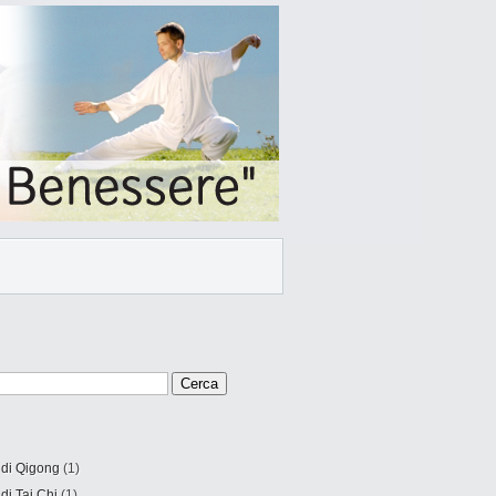
 di Qigong
(1)
 di Tai Chi
(1)