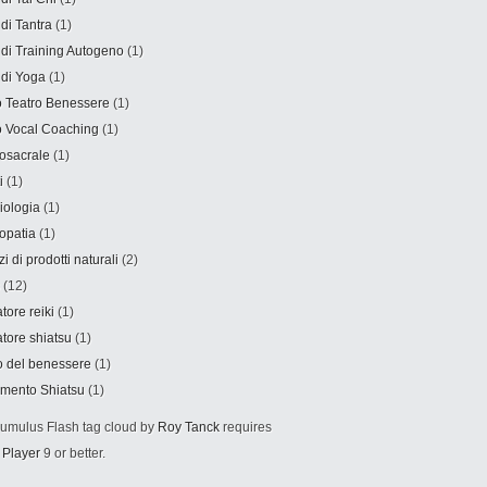
 di Tantra
(1)
 di Training Autogeno
(1)
 di Yoga
(1)
 Teatro Benessere
(1)
 Vocal Coaching
(1)
osacrale
(1)
i
(1)
iologia
(1)
opatia
(1)
i di prodotti naturali
(2)
(12)
tore reiki
(1)
tore shiatsu
(1)
o del benessere
(1)
amento Shiatsu
(1)
mulus Flash tag cloud by
Roy Tanck
requires
 Player
9 or better.