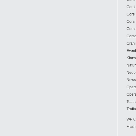
Corsi
Corsi
Corsi
Corso
Corso
Crani
Event
Kines
Natur
Negoz
News
Opera
Opera
Teatr
Tratt
WP Cu
Flash