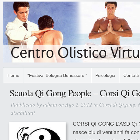
Home
“Festival Bologna Benessere “
Psicologia
Contatti
Scuola Qi Gong People – Corsi Qi G
Pubblicato by
admin
on Ago 2, 2012 in
Corsi di Qigong
,
disabilitati
su
Scuola
CORSI QI GONG L’ASD Qi G
Qi
nasce più di vent’anni fa con 
Gong
People