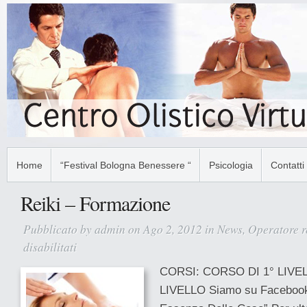
Home
“Festival Bologna Benessere “
Psicologia
Contatti
Reiki – Formazione
Pubblicato by
admin
on Ago 2, 2012 in
News
,
Operatore r
disabilitati
su
Reiki
CORSI: CORSO DI 1° LIVE
–
LIVELLO Siamo su Facebook 
Formazione