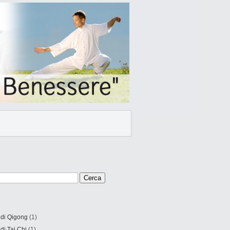
 di Qigong
(1)
 di Tai Chi
(1)