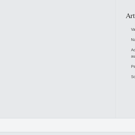
Art
Va
Na
Ac
au
Ps
Sc