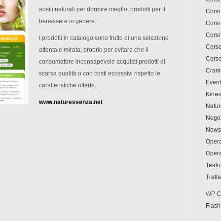
ausili naturali per dormire meglio, prodotti per il
Corsi
benessere in genere.
Corsi
Corsi
I prodotti in catalogo sono frutto di una selezione
Corso
attenta e mirata, proprio per evitare che il
Corso
consumatore inconsapevole acquisti prodotti di
Crani
scarsa qualità o con costi eccessivi rispetto le
Event
caratteristiche offerte.
Kines
www.naturessenza.net
Natur
Negoz
News
Opera
Opera
Teatr
Tratt
WP Cu
Flash