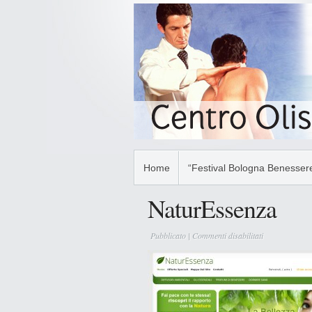
Home
“Festival Bologna Benessere
NaturEssenza
su
Pubblicato |
Commenti disabilitati
NaturEssenza