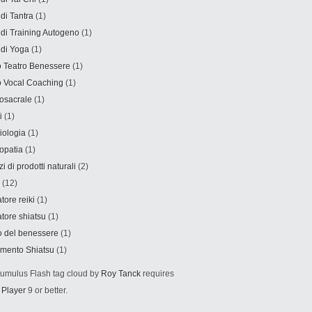
 di Tantra
(1)
 di Training Autogeno
(1)
 di Yoga
(1)
 Teatro Benessere
(1)
 Vocal Coaching
(1)
osacrale
(1)
i
(1)
iologia
(1)
opatia
(1)
i di prodotti naturali
(2)
(12)
tore reiki
(1)
tore shiatsu
(1)
o del benessere
(1)
amento Shiatsu
(1)
mulus Flash tag cloud by
Roy Tanck
requires
 Player
9 or better.