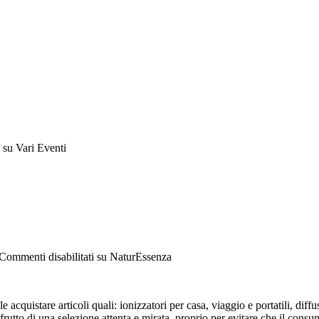
su Vari Eventi
Commenti disabilitati
su NaturEssenza
quistare articoli quali: ionizzatori per casa, viaggio e portatili, diffus
 frutto di una selezione attenta e mirata, proprio per evitare che il cons