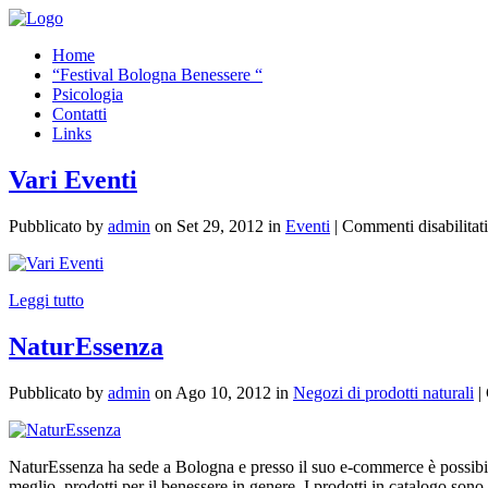
Home
“Festival Bologna Benessere “
Psicologia
Contatti
Links
Vari Eventi
Pubblicato by
admin
on Set 29, 2012 in
Eventi
|
Commenti disabilitati
Leggi tutto
NaturEssenza
Pubblicato by
admin
on Ago 10, 2012 in
Negozi di prodotti naturali
|
NaturEssenza ha sede a Bologna e presso il suo e-commerce è possibile ac
meglio, prodotti per il benessere in genere. I prodotti in catalogo sono