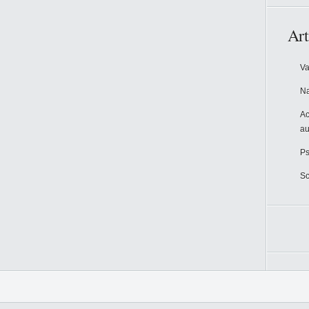
Art
Va
Na
Ac
au
Ps
Sc