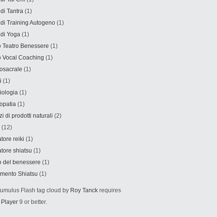
 di Tantra
(1)
 di Training Autogeno
(1)
 di Yoga
(1)
 Teatro Benessere
(1)
 Vocal Coaching
(1)
osacrale
(1)
i
(1)
iologia
(1)
opatia
(1)
i di prodotti naturali
(2)
(12)
tore reiki
(1)
tore shiatsu
(1)
o del benessere
(1)
amento Shiatsu
(1)
mulus Flash tag cloud by
Roy Tanck
requires
 Player
9 or better.