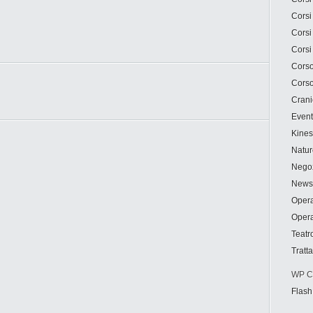
Corsi
Corsi
Corsi
Corso
Corso
Crani
Event
Kines
Natur
Negoz
News
Opera
Opera
Teatr
Tratt
WP Cu
Flash