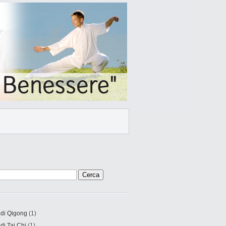
 di Qigong
(1)
 di Tai Chi
(1)