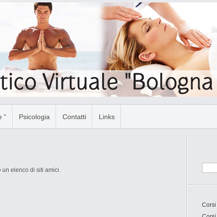
 “
Psicologia
Contatti
Links
un elenco di siti amici.
Corsi
Corsi